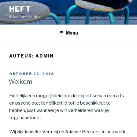
Naar
HEFT
de
Maak het helder
inhoud
springen
Menu
AUTEUR:
ADMIN
GEPLAATST
OKTOBER 22, 2018
OP
Welkom
Eindelijk een mogelijkheid om de expertise van een arts
en psycholoog tegelijkertijd tot je beschikking te
hebben, juist wanneer je wilt verhelderen waar je
tegenaan loopt.
Wij zijn Janneke Vermeij en Arianne Beckers. In ons werk